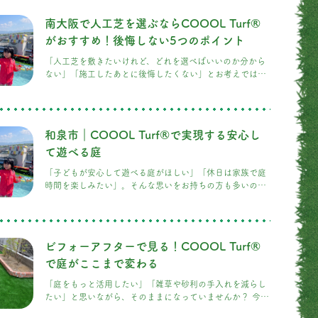
裸足で歩くのが難しいほど熱くなることがあります。 しか
し、人工芝にもさまざまな種類があり、構造や使用する素
南大阪で人工芝を選ぶならCOOOL Turf®
材によって快適性は大きく変わります。 今回は、人工芝が
熱くなる理由と、COOOL Turf®が夏でも快適に過ごしや
がおすすめ！後悔しない5つのポイント
すい理由についてご紹介します。
「人工芝を敷きたいけれど、どれを選べばいいのか分から
ない」「施工したあとに後悔したくない」とお考えではあ
りませんか？ 近年、南大阪でも人工芝を採用するご家庭が
増えています。しかし、人工芝は見た目が似ていても、素
材や施工方法によって使い心地や耐久性は大きく異なりま
す。 今回は、人工芝選びで後悔しないためのポイントと、
和泉市｜COOOL Turf®で実現する安心し
COOOL Turf®が選ばれている理由をご紹介します。 南大
阪で人工芝が人気の理由 南大阪では、新築住宅や外構リフ
て遊べる庭
ォームをきっかけに人工芝を施工される方が増えていま
「子どもが安心して遊べる庭がほしい」「休日は家族で庭
す。
時間を楽しみたい」。そんな思いをお持ちの方も多いので
はないでしょうか。 和泉市は子育て世帯も多く、新築やリ
フォームをきっかけに庭づくりを検討されるご家庭が増え
ています。しかし、天然芝は芝刈りや雑草対策などのお手
入れが大変で、砂利敷きでは遊び場として使いにくいとい
ビフォーアフターで見る！COOOL Turf®
う声も少なくありません。 そこでおすすめなのが、
COOOL Turf®です。見た目の美しさだけでなく、お庭を
で庭がここまで変わる
「家族が安心して過ごせる場所」に変えてくれる人工芝を
「庭をもっと活用したい」「雑草や砂利の手入れを減らし
ご紹介します。 お庭をもっと活用できていますか？ せっ
たい」と思いながら、そのままになっていませんか？ 今回
かく庭があっても、「雑草が伸びて
は、実際にCOOOL Turf®を施工したお庭をご紹介しま