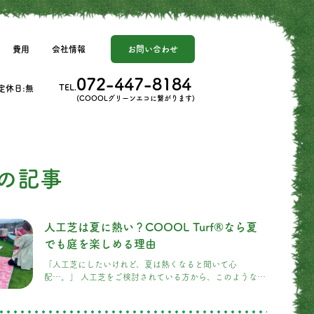
費用
会社情報
お問い合わせ
072-447-8184
TEL.
 定休日:無
(COOOLグリーンエコに繋がります)
の記事
人工芝は夏に熱い？COOOL Turf®なら夏
でも庭を楽しめる理由
「人工芝にしたいけれど、夏は熱くなると聞いて心
配…。」 人工芝をご検討されている方から、このようなご
相談をいただくことがよくあります。 実際に、一般的な人
工芝は真夏の強い日差しを受けると表面温度が高くなり、