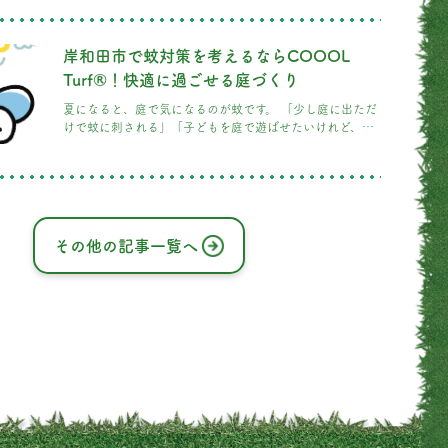
す。 施工前は砂利敷きのお庭でしたが、COOOL Turf®を
施工することで、お子さまやペット、ご家族が快適に過ご
せる空間へと生まれ変わりました。 施工前のお庭 施工前
岸和田市で蚊対策を考えるならCOOOL
は、防草対策として砂利が敷かれていました。 砂利は雑草
対策として効果がありますが、小さなお子さまが走り回っ
Turf®！快適に過ごせる庭づくり
たり、裸足で遊ん
夏になると、庭で気になるのが蚊です。 「少し庭に出ただ
けで蚊に刺される」「子どもを庭で遊ばせたいけれど、蚊
が多くて困っている」とお悩みの方も多いのではないでし
ょうか。 岸和田市で蚊対策を考える場合、虫よけスプレー
や蚊取り線香だけでなく、蚊が発生しにくく、身を隠しに
くい庭の環境をつくることも大切です。 今回は、庭に蚊が
集まりやすくなる原因と、COOOL Turf®を取り入れた快
適な庭づくりについてご紹介します。 庭に蚊が集まりやす
その他の記事一覧へ
くなる原因とは？