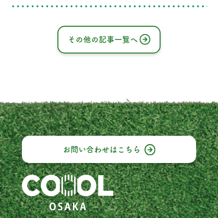
いでしょうか。 岸和田市で蚊対策を考える
場合、虫よけスプレーや蚊取り線香だけで
なく、蚊が発生しにくく、身を隠しにくい
庭の環境をつくることも大切です。 今回
その他の記事一覧へ
は、庭に蚊が集まりやすくなる原因と、
COOOL Turf®を取り入れた快適な庭づく
りについてご紹介します。 庭に蚊が集まり
やすくなる原因とは？
お問い合わせは
こちら