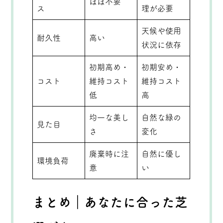
ほぼ不要
ス
理が必要
天候や使用
耐久性
高い
状況に依存
初期高め・
初期安め・
コスト
維持コスト
維持コスト
低
高
均一な美し
自然な緑の
見た目
さ
変化
廃棄時に注
自然に優し
環境負荷
意
い
まとめ｜あなたに合った芝