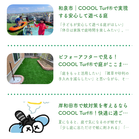
た目が似ていても、素材や施工方法によっ
和泉市｜COOOL Turf®で実現
て使い心地や耐久性は大きく異なります。
今回は、人工芝選びで後悔しないためのポ
する安心して遊べる庭
イントと、COOOL Turf®が選ばれている
「子どもが安心して遊べる庭がほしい」
理由をご紹介します。 南大阪で人工芝が人
「休日は家族で庭時間を楽しみたい」。そ
気の理由 南大阪では、新築住宅や外構リフ
んな思いをお持ちの方も多いのではないで
ォームをきっかけに人工芝を施工される方
しょうか。 和泉市は子育て世帯も多く、新
が増えています。
築やリフォームをきっかけに庭づくりを検
討されるご家庭が増えています。しかし、
ビフォーアフターで見る！
天然芝は芝刈りや雑草対策などのお手入れ
が大変で、砂利敷きでは遊び場として使い
COOOL Turf®で庭がここまで
にくいという声も少なくありません。 そこ
変わる
「庭をもっと活用したい」「雑草や砂利の
でおすすめなのが、COOOL Turf®です。見
手入れを減らしたい」と思いながら、その
た目の美しさだけでなく、お庭を「家族が
ままになっていませんか？ 今回は、実際に
安心して過ごせる場所」に変えてくれる人
COOOL Turf®を施工したお庭をご紹介し
工芝をご紹介します。 お庭をもっと活用で
ます。 施工前は砂利敷きのお庭でしたが、
きていますか？ せっかく庭があっても、
COOOL Turf®を施工することで、お子さ
「雑草が伸びて
岸和田市で蚊対策を考えるなら
まやペット、ご家族が快適に過ごせる空間
へと生まれ変わりました。 施工前のお庭 施
COOOL Turf®！快適に過ごせ
工前は、防草対策として砂利が敷かれてい
る庭づくり
夏になると、庭で気になるのが蚊です。
ました。 砂利は雑草対策として効果があり
「少し庭に出ただけで蚊に刺される」「子
ますが、小さなお子さまが走り回ったり、
どもを庭で遊ばせたいけれど、蚊が多くて
裸足で遊ん
困っている」とお悩みの方も多いのではな