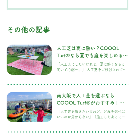
その他の記事
人工芝は夏に熱い？COOOL
Turf®なら夏でも庭を楽しめる理
由
「人工芝にしたいけれど、夏は熱くなると
聞いて心配…。」 人工芝をご検討されてい
る方から、このようなご相談をいただくこ
とがよくあります。 実際に、一般的な人工
芝は真夏の強い日差しを受けると表面温度
が高くなり、裸足で歩くのが難しいほど熱
南大阪で人工芝を選ぶなら
くなることがあります。 しかし、人工芝に
もさまざまな種類があり、構造や使用する
COOOL Turf®がおすすめ！後
素材によって快適性は大きく変わります。
悔しない5つのポイント
「人工芝を敷きたいけれど、どれを選べば
今回は、人工芝が熱くなる理由と、
いいのか分からない」「施工したあとに後
COOOL Turf®が夏でも快適に過ごしやす
悔したくない」とお考えではありません
い理由についてご紹介します。
か？ 近年、南大阪でも人工芝を採用するご
家庭が増えています。しかし、人工芝は見