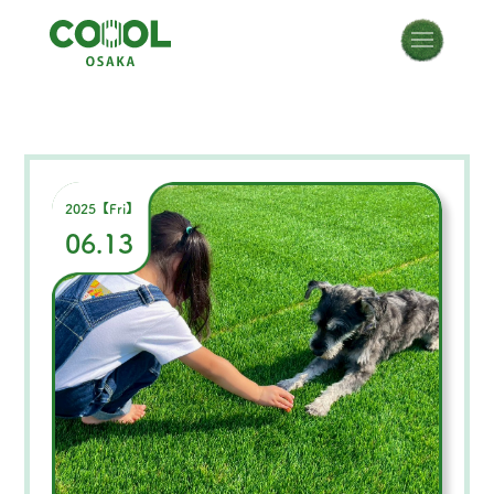
2025【Fri】
06.13