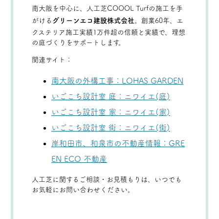
南大阪を中心に、人工芝COOOL Turfの施工を手
がける
グリーンエコ建設株式会社
。創業60年、エ
クステリア施工実績1万件超の信頼と実績で、理想
の庭づくりをサポートします。
関連サイト：
南大阪の外構工事：LOHAS GARDEN
いごこち設計室 庭：ニワイエ(庭)
いごこち設計室 家：ニワイエ(家)
いごこち設計室 街：ニワイエ(街)
岸和田市、和泉市の不動産情報：GRE
EN ECO 不動産
人工芝に関するご相談・お見積もりは、いつでも
お気軽にお問い合わせください。