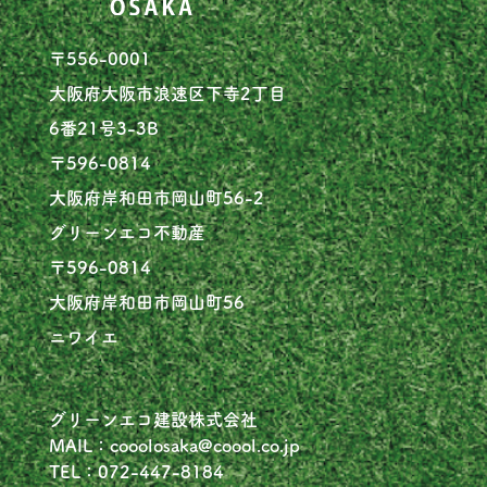
〒556-0001
大阪府大阪市浪速区下寺2丁目
6番21号3-3B
〒596-0814
大阪府岸和田市岡山町56-2
グリーンエコ不動産
〒596-0814
大阪府岸和田市岡山町56
ニワイエ
グリーンエコ建設株式会社
MAIL：cooolosaka@coool.co.jp
TEL：072-447-8184