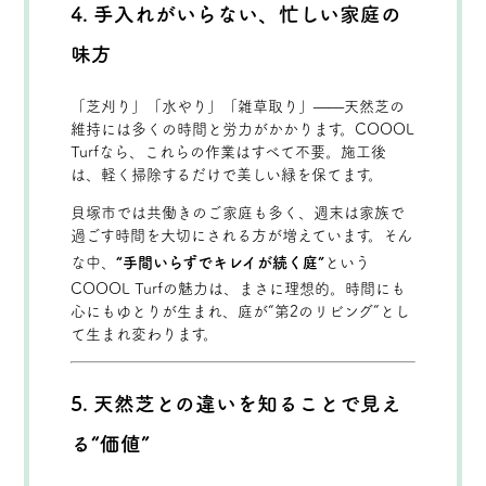
4. 手入れがいらない、忙しい家庭の
味方
「芝刈り」「水やり」「雑草取り」——天然芝の
維持には多くの時間と労力がかかります。COOOL
Turfなら、これらの作業はすべて不要。施工後
は、軽く掃除するだけで美しい緑を保てます。
貝塚市では共働きのご家庭も多く、週末は家族で
過ごす時間を大切にされる方が増えています。そん
な中、
“手間いらずでキレイが続く庭”
という
COOOL Turfの魅力は、まさに理想的。時間にも
心にもゆとりが生まれ、庭が“第2のリビング”とし
て生まれ変わります。
5. 天然芝との違いを知ることで見え
る“価値”