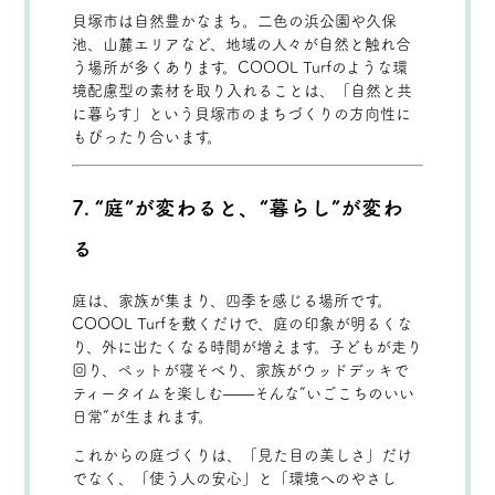
貝塚市は自然豊かなまち。二色の浜公園や久保
池、山麓エリアなど、地域の人々が自然と触れ合
う場所が多くあります。COOOL Turfのような環
境配慮型の素材を取り入れることは、「自然と共
に暮らす」という貝塚市のまちづくりの方向性に
もぴったり合います。
7. “庭”が変わると、“暮らし”が変わ
る
庭は、家族が集まり、四季を感じる場所です。
COOOL Turfを敷くだけで、庭の印象が明るくな
り、外に出たくなる時間が増えます。子どもが走り
回り、ペットが寝そべり、家族がウッドデッキで
ティータイムを楽しむ——そんな“いごこちのいい
日常”が生まれます。
これからの庭づくりは、「見た目の美しさ」だけ
でなく、「使う人の安心」と「環境へのやさし