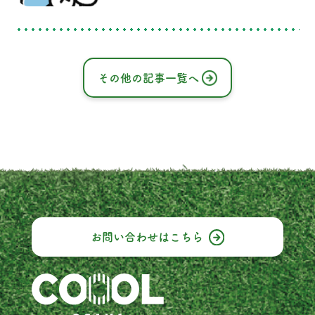
どもを庭で遊ばせたいけれど、蚊が多くて
裸足で遊ん
困っている」とお悩みの方も多いのではな
いでしょうか。 岸和田市で蚊対策を考える
場合、虫よけスプレーや蚊取り線香だけで
なく、蚊が発生しにくく、身を隠しにくい
庭の環境をつくることも大切です。 今回
その他の記事一覧へ
は、庭に蚊が集まりやすくなる原因と、
COOOL Turf®を取り入れた快適な庭づく
りについてご紹介します。 庭に蚊が集まり
やすくなる原因とは？
お問い合わせは
こちら