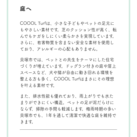
庭へ
COOOL Turfは、小さな子どもやペットの足元に
もやさしい素材です。芝のクッション性が高く、転
んでもケガをしにくい柔らかさを実現しています。
さらに、有害物質を含まない安全な素材を使用し
ており、アレルギーの心配もありません。
貝塚市では、ペットとの共生をテーマにした住宅
づくりが増えています。ドッグラン付きの庭や屋上
スペースなど、犬や猫が自由に動き回れる環境を
整える方も多く、COOOL Turfはまさにその理想
を叶える素材です。
また、排水性能も優れており、雨上がりでも水た
まりができにくい構造。ペットの足が泥だらけに
ならず、掃除の手間も軽減します。梅雨時期の多い
貝塚市でも、1年を通して清潔で快適な庭を維持で
きます。