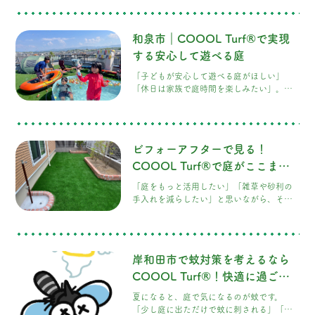
か？ 近年、南大阪でも人工芝を採用するご
家庭が増えています。しかし、人工芝は見
た目が似ていても、素材や施工方法によっ
和泉市｜COOOL Turf®で実現
て使い心地や耐久性は大きく異なります。
今回は、人工芝選びで後悔しないためのポ
する安心して遊べる庭
イントと、COOOL Turf®が選ばれている
「子どもが安心して遊べる庭がほしい」
理由をご紹介します。 南大阪で人工芝が人
「休日は家族で庭時間を楽しみたい」。そ
気の理由 南大阪では、新築住宅や外構リフ
んな思いをお持ちの方も多いのではないで
ォームをきっかけに人工芝を施工される方
しょうか。 和泉市は子育て世帯も多く、新
が増えています。
築やリフォームをきっかけに庭づくりを検
討されるご家庭が増えています。しかし、
ビフォーアフターで見る！
天然芝は芝刈りや雑草対策などのお手入れ
が大変で、砂利敷きでは遊び場として使い
COOOL Turf®で庭がここまで
にくいという声も少なくありません。 そこ
変わる
「庭をもっと活用したい」「雑草や砂利の
でおすすめなのが、COOOL Turf®です。見
手入れを減らしたい」と思いながら、その
た目の美しさだけでなく、お庭を「家族が
ままになっていませんか？ 今回は、実際に
安心して過ごせる場所」に変えてくれる人
COOOL Turf®を施工したお庭をご紹介し
工芝をご紹介します。 お庭をもっと活用で
ます。 施工前は砂利敷きのお庭でしたが、
きていますか？ せっかく庭があっても、
COOOL Turf®を施工することで、お子さ
「雑草が伸びて
岸和田市で蚊対策を考えるなら
まやペット、ご家族が快適に過ごせる空間
へと生まれ変わりました。 施工前のお庭 施
COOOL Turf®！快適に過ごせ
工前は、防草対策として砂利が敷かれてい
る庭づくり
夏になると、庭で気になるのが蚊です。
ました。 砂利は雑草対策として効果があり
「少し庭に出ただけで蚊に刺される」「子
ますが、小さなお子さまが走り回ったり、