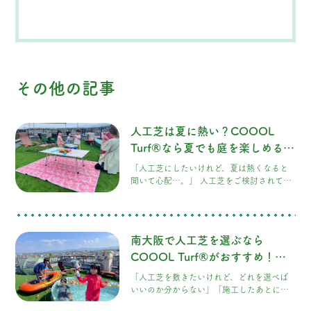
その他の記事
人工芝は夏に熱い？COOOL
Turf®なら夏でも庭を楽しめる理
由
「人工芝にしたいけれど、夏は熱くなると
聞いて心配…。」 人工芝をご検討されてい
る方から、このようなご相談をいただくこ
とがよくあります。 実際に、一般的な人工
芝は真夏の強い日差しを受けると表面温度
が高くなり、裸足で歩くのが難しいほど熱
南大阪で人工芝を選ぶなら
くなることがあります。 しかし、人工芝に
もさまざまな種類があり、構造や使用する
COOOL Turf®がおすすめ！後
素材によって快適性は大きく変わります。
悔しない5つのポイント
「人工芝を敷きたいけれど、どれを選べば
今回は、人工芝が熱くなる理由と、
いいのか分からない」「施工したあとに後
COOOL Turf®が夏でも快適に過ごしやす
悔したくない」とお考えではありません
い理由についてご紹介します。