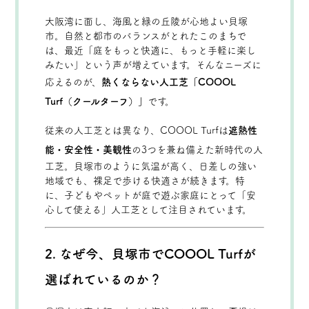
大阪湾に面し、海風と緑の丘陵が心地よい貝塚
市。自然と都市のバランスがとれたこのまちで
は、最近「庭をもっと快適に、もっと手軽に楽し
みたい」という声が増えています。そんなニーズに
応えるのが、
熱くならない人工芝「COOOL
Turf（クールターフ）」
です。
従来の人工芝とは異なり、COOOL Turfは
遮熱性
能・安全性・美観性
の3つを兼ね備えた新時代の人
工芝。貝塚市のように気温が高く、日差しの強い
地域でも、裸足で歩ける快適さが続きます。特
に、子どもやペットが庭で遊ぶ家庭にとって「安
心して使える」人工芝として注目されています。
2. なぜ今、貝塚市でCOOOL Turfが
選ばれているのか？