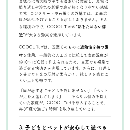
貝塚市は南大阪の中でも海沿いに位置し、夏場は
照り返しや湿気の影響で庭が熱くなりやすい地域
です。コンクリートや石張りの外構では、表面温
度が50℃を超えることも珍しくありません。そん
な環境の中で、COOOL Turfの
“熱をためない構
造”
が大きな効果を発揮しています。
COOOL Turfは、芝葉そのものに
遮熱性を持つ素
材
を使用。一般的な人工芝と比較して表面温度が
約10〜15℃低く抑えられるため、真夏でも裸足で
過ごせる快適さを実現しています。さらに、日差し
を受けても光の反射が柔らかく、眩しさを感じに
くい点も特徴です。
「庭が暑すぎて子どもを外に出せない」「ペット
が足を火傷してしまう」——そんなお悩みを抱え
ていた家庭が、COOOL Turfを導入することで、
再び“庭で過ごす時間”を取り戻しています。
3. 子どもとペットが安心して遊べる