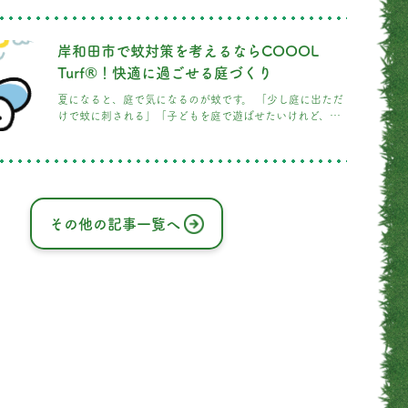
す。 施工前は砂利敷きのお庭でしたが、COOOL Turf®を
施工することで、お子さまやペット、ご家族が快適に過ご
せる空間へと生まれ変わりました。 施工前のお庭 施工前
岸和田市で蚊対策を考えるならCOOOL
は、防草対策として砂利が敷かれていました。 砂利は雑草
対策として効果がありますが、小さなお子さまが走り回っ
Turf®！快適に過ごせる庭づくり
たり、裸足で遊ん
夏になると、庭で気になるのが蚊です。 「少し庭に出ただ
けで蚊に刺される」「子どもを庭で遊ばせたいけれど、蚊
が多くて困っている」とお悩みの方も多いのではないでし
ょうか。 岸和田市で蚊対策を考える場合、虫よけスプレー
や蚊取り線香だけでなく、蚊が発生しにくく、身を隠しに
くい庭の環境をつくることも大切です。 今回は、庭に蚊が
集まりやすくなる原因と、COOOL Turf®を取り入れた快
適な庭づくりについてご紹介します。 庭に蚊が集まりやす
その他の記事一覧へ
くなる原因とは？