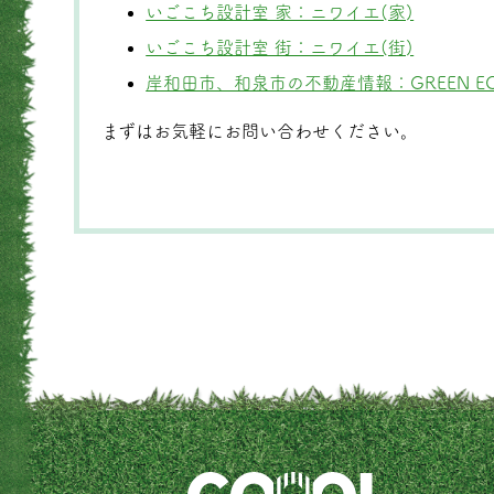
いごこち設計室 家：ニワイエ(家)
いごこち設計室 街：ニワイエ(街)
岸和田市、和泉市の不動産情報：GREEN E
まずはお気軽にお問い合わせください。