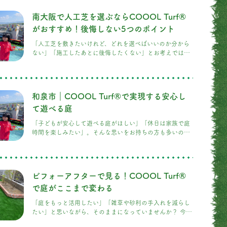
裸足で歩くのが難しいほど熱くなることがあります。 しか
し、人工芝にもさまざまな種類があり、構造や使用する素
南大阪で人工芝を選ぶならCOOOL Turf®
材によって快適性は大きく変わります。 今回は、人工芝が
熱くなる理由と、COOOL Turf®が夏でも快適に過ごしや
がおすすめ！後悔しない5つのポイント
すい理由についてご紹介します。
「人工芝を敷きたいけれど、どれを選べばいいのか分から
ない」「施工したあとに後悔したくない」とお考えではあ
りませんか？ 近年、南大阪でも人工芝を採用するご家庭が
増えています。しかし、人工芝は見た目が似ていても、素
材や施工方法によって使い心地や耐久性は大きく異なりま
す。 今回は、人工芝選びで後悔しないためのポイントと、
和泉市｜COOOL Turf®で実現する安心し
COOOL Turf®が選ばれている理由をご紹介します。 南大
阪で人工芝が人気の理由 南大阪では、新築住宅や外構リフ
て遊べる庭
ォームをきっかけに人工芝を施工される方が増えていま
「子どもが安心して遊べる庭がほしい」「休日は家族で庭
す。
時間を楽しみたい」。そんな思いをお持ちの方も多いので
はないでしょうか。 和泉市は子育て世帯も多く、新築やリ
フォームをきっかけに庭づくりを検討されるご家庭が増え
ています。しかし、天然芝は芝刈りや雑草対策などのお手
入れが大変で、砂利敷きでは遊び場として使いにくいとい
ビフォーアフターで見る！COOOL Turf®
う声も少なくありません。 そこでおすすめなのが、
COOOL Turf®です。見た目の美しさだけでなく、お庭を
で庭がここまで変わる
「家族が安心して過ごせる場所」に変えてくれる人工芝を
「庭をもっと活用したい」「雑草や砂利の手入れを減らし
ご紹介します。 お庭をもっと活用できていますか？ せっ
たい」と思いながら、そのままになっていませんか？ 今回
かく庭があっても、「雑草が伸びて
は、実際にCOOOL Turf®を施工したお庭をご紹介しま