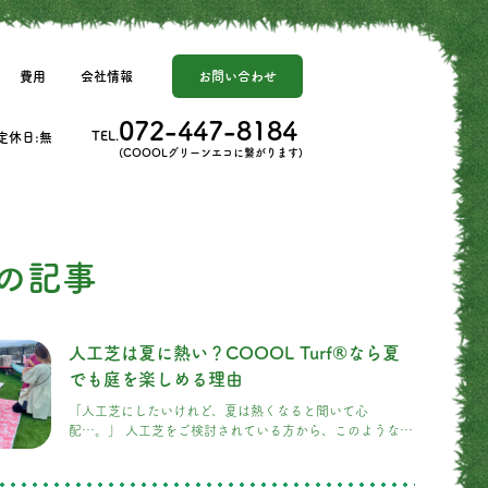
費用
会社情報
お問い合わせ
072-447-8184
TEL.
 定休日:無
(COOOLグリーンエコに繋がります)
の記事
人工芝は夏に熱い？COOOL Turf®なら夏
でも庭を楽しめる理由
「人工芝にしたいけれど、夏は熱くなると聞いて心
配…。」 人工芝をご検討されている方から、このようなご
相談をいただくことがよくあります。 実際に、一般的な人
工芝は真夏の強い日差しを受けると表面温度が高くなり、